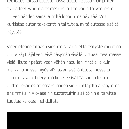
teollisuushallissa tutustumassa uuteen autoon. Ohjainten
avulla teet valintoja esimerkiksi auton väriin tai vanteisiin
liittyen nähden samalla, miltä lopputulos näyttää. Voit
kurkistaa auton takakonttiin tai tutkia, miltä autossa sisältä
näyttää.
Video etenee hitaasti viestien siitäkin, että esitystekniikka on
uutta käyttäjälleen, eikä näkymän sisällä, virtuaalimaailmassa,
vielä liikuta ripeästi vaan vähän hapuillen. Yhtälailla kuin
markkinoinnissa, myös VR-lasien sisällöntuotannossa on
huomioitava kohderyhmä kenelle sisältöä suunnitellaan:
uuden teknologian omaksuminen vie kuluttajalta aikaa, joten
ensimmäisiin VR-laseihin tuotettuihin sisältöihin ei tarvitse
tuottaa kaikkea mahdollista.