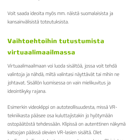
Voit saada ideoita myös mm. näistä suomalaisista ja
kansainvälisistä toteutuksista.
Vaihtoehtoihin tutustumista
virtuaalimaailmassa
Virtuaalimaailmaan voi luoda sisältöä, jossa voit tehdä
valintoja ja nähdä, miltä valintasi näyttävät tai mihin ne
johtavat. Sisällön luomisessa on vain mielikuvitus ja
ideointikyky rajana.
Esimerkin videoklippi on autoteollisuudesta, missä VR-
tekniikasta pääsee osa kuluttajistakin jo hyötymään
ostopäätöstä tehdessään. Klipissä on autenttinen näkymä
katsojan päässä olevien VR-lasien sisältä. Olet