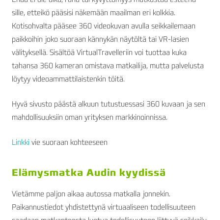
sille, etteikö pääsisi näkemään maailman eri kolkkia.
Kotisohvalta pääsee 360 videokuvan avulla seikkailemaan
paikkoihin joko suoraan kännykän näytöltä tai VR-lasien
välityksellä. Sisältöä VirtualTravelleriin voi tuottaa kuka
tahansa 360 kameran omistava matkailija, mutta palvelusta
löytyy videoammattilaistenkin töitä.
Hyvä sivusto päästä alkuun tutustuessasi 360 kuvaan ja sen
mahdollisuuksiin oman yrityksen markkinoinnissa.
Linkki
vie suoraan kohteeseen
Elämysmatka Audin kyydissä
Vietämme paljon aikaa autossa matkalla jonnekin.
Paikannustiedot yhdistettynä virtuaaliseen todellisuuteen