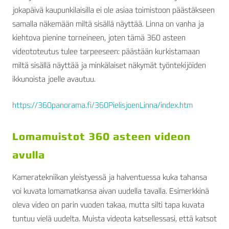
jokapäivä kaupunkilaisilla ei ole asiaa toimistoon päästäkseen
samalla näkemään miltä sisällä näyttää. Linna on vanha ja
kiehtova pienine torneineen, joten tämä 360 asteen
videototeutus tulee tarpeeseen: päästään kurkistamaan
miltä sisällä näyttää ja minkälaiset näkymät työntekijöiden
ikkunoista joelle avautuu.
https://360panorama.fi/360PielisjoenLinna/index.htm
Lomamuistot 360 asteen videon
avulla
Kameratekniikan yleistyessä ja halventuessa kuka tahansa
voi kuvata lomamatkansa aivan uudella tavalla. Esimerkkinä
oleva video on parin vuoden takaa, mutta silti tapa kuvata
tuntuu vielä uudelta. Muista videota katsellessasi, että katsot