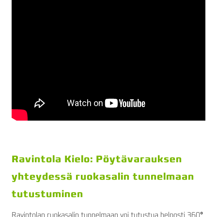
Ravintola Kielo: Pöytävarauksen
yhteydessä ruokasalin tunnelmaan
tutustuminen
Ravintolan ruokasalin tunnelmaan voi tutustua helposti 360
°