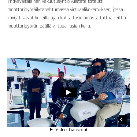
Yhdysvaltalainen vakuutusyhtiö Allstate toteutti
moottoripyöräilytapahtumassa virtuaalikokemuksen, jossa
kävijät saivat kokeilla ajaa kahta tosielämästä tuttua reittiä
moottoripyörän päällä virtuaalilasien kera.