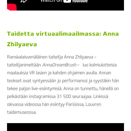
Taidetta virtuaalimaailmassa: Anna
Zhilyaeva
Ranskalaisvenäläinen taiteilja Anna Zhilyaeva –
taiteilijanimeltään
AnnaDreamBrush
– luo kolmiulotteisia
maalauksia VR lasien ja kahden ohjaimen avulla. Annan
teokset ovat syntyessään jo performanssi ja syystäkin hän
tekee paljon live-esiintymisiä. Anna on tunnettu, hänellä on
pelkästään instagramissa 31 500 seuraajaa. Linkissä
olevassa videossa hän esiintyy Pariisissa, Louvren
taidemuseossa.