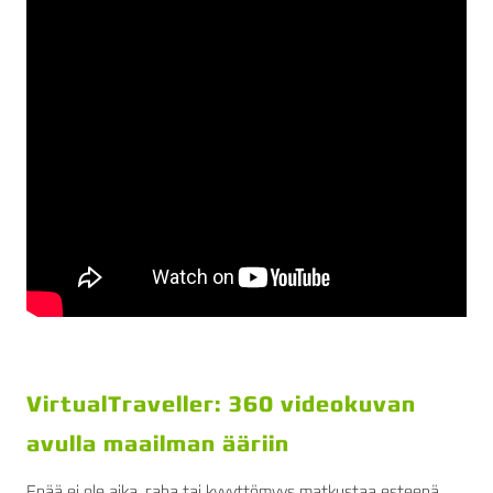
VirtualTraveller: 360 videokuvan
avulla maailman ääriin
Enää ei ole aika, raha tai kyvyttömyys matkustaa esteenä