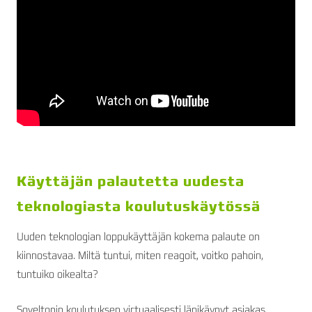
Käyttäjän palautetta uudesta
teknologiasta koulutuskäytössä
Uuden teknologian loppukäyttäjän kokema palaute on
kiinnostavaa. Miltä tuntui, miten reagoit, voitko pahoin,
tuntuiko oikealta?
Soveltonin koulutuksen virtuaalisesti läpikäynyt asiakas