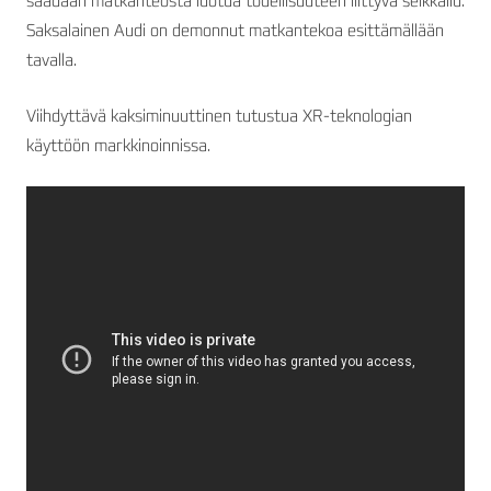
saadaan matkanteosta luotua todellisuuteen liittyvä seikkailu.
Saksalainen Audi on demonnut matkantekoa esittämällään
tavalla.
Viihdyttävä kaksiminuuttinen tutustua XR-teknologian
käyttöön markkinoinnissa.