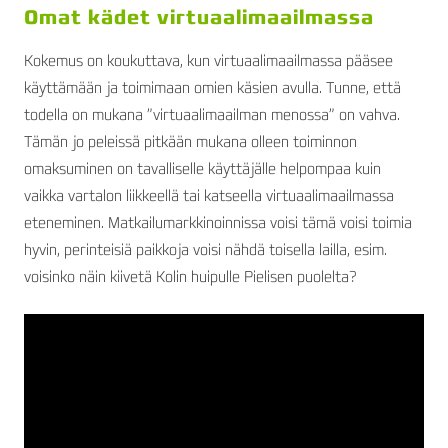
Omat kädet virtuaalimaailmassa
Kokemus on koukuttava, kun virtuaalimaailmassa pääsee
käyttämään ja toimimaan omien käsien avulla. Tunne, että
todella on mukana ”virtuaalimaailman menossa” on vahva.
Tämän jo peleissä pitkään mukana olleen toiminnon
omaksuminen on tavalliselle käyttäjälle helpompaa kuin
vaikka vartalon liikkeellä tai katseella virtuaalimaailmassa
eteneminen. Matkailumarkkinoinnissa voisi tämä voisi toimia
hyvin, perinteisiä paikkoja voisi nähdä toisella lailla, esim.
voisinko näin kiivetä Kolin huipulle Pielisen puolelta?