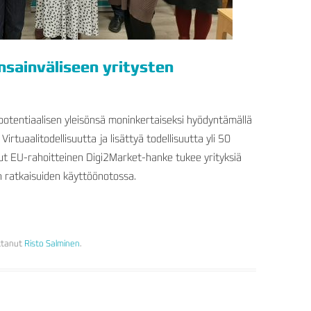
sainväliseen yritysten
potentiaalisen yleisönsä moninkertaiseksi hyödyntämällä
irtuaalitodellisuutta ja lisättyä todellisuutta yli 50
lut EU-rahoitteinen Digi2Market-hanke tukee yrityksiä
n ratkaisuiden käyttöönotossa.
ittanut
Risto Salminen
.