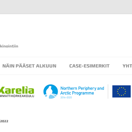
kinointiin
Siirry
sisältöön
NÄIN PÄÄSET ALKUUN
CASE-ESIMERKIT
YHT
AR/MR -TOTEUTUKSET
VR/360 -TOTEUTUKSET
2022