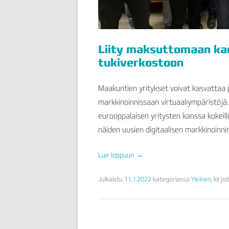
Liity maksuttomaan kan
tukiverkostoon
Maakuntien yritykset voivat kasvattaa 
markkinoinnissaan virtuaaliympäristöjä. V
eurooppalaisen yritysten kanssa kokeil
näiden uusien digitaalisen markkinoinni
Lue loppuun
→
Julkaistu
11.1.2022
kategoriassa
Yleinen
, kirjo