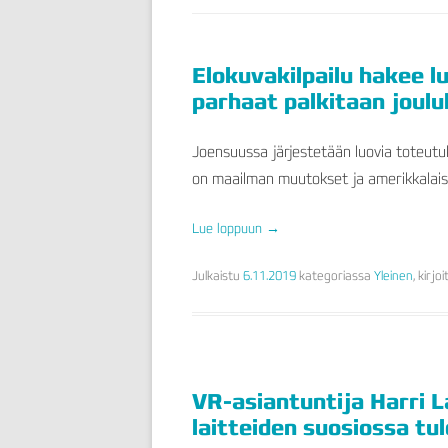
Elokuvakilpailu hakee l
parhaat palkitaan joul
Joensuussa järjestetään luovia toteutu
on maailman muutokset ja amerikkalais
Lue loppuun
→
Julkaistu
6.11.2019
kategoriassa
Yleinen
, kirjo
VR-asiantuntija Harri 
laitteiden suosiossa tul