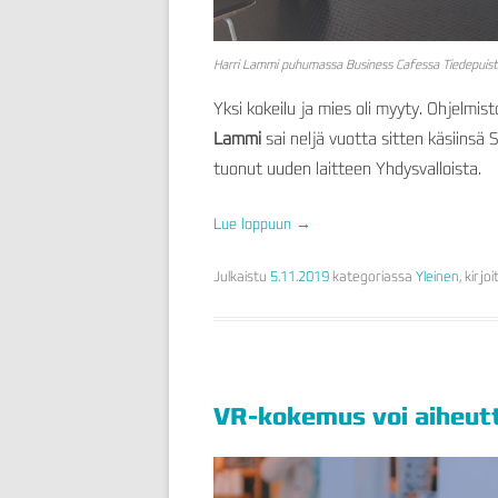
Harri Lammi puhumassa Business Cafessa Tiedepuisto
Yksi kokeilu ja mies oli myyty. Ohjelm
Lammi
sai neljä vuotta sitten käsiinsä 
tuonut uuden laitteen Yhdysvalloista.
Lue loppuun
→
Julkaistu
5.11.2019
kategoriassa
Yleinen
, kirjo
VR-kokemus voi aiheut