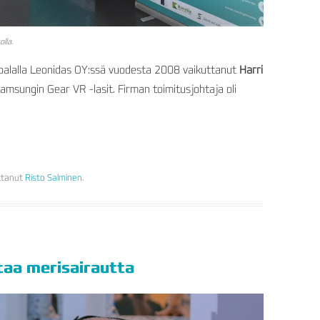
lla.
istoalalla Leonidas OY:ssä vuodesta 2008 vaikuttanut
Harri
Samsungin Gear VR -lasit. Firman toimitusjohtaja oli
ittanut
Risto Salminen
.
taa merisairautta