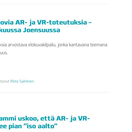
uovia AR- ja VR-toteutuksia –
ukuussa Joensuussa
ksia arvostava elokuvakilpailu, jonka kantavana teemana
uus.
ittanut
Risto Salminen
.
Lammi uskoo, että AR- ja VR-
ee pian ”iso aalto”