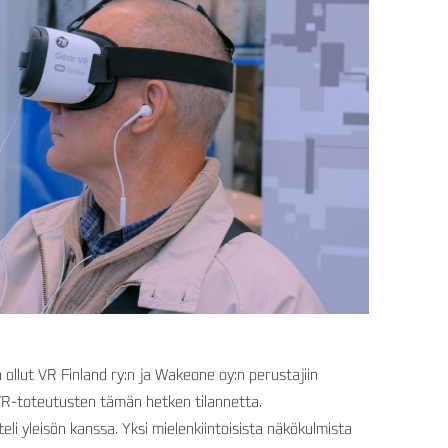
llut VR Finland ry:n ja Wakeone oy:n perustajiin
VR-toteutusten tämän hetken tilannetta.
i yleisön kanssa. Yksi mielenkiintoisista näkökulmista