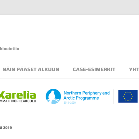
kinointiin
Siirry
sisältöön
NÄIN PÄÄSET ALKUUN
CASE-ESIMERKIT
YHT
AR/MR -TOTEUTUKSET
VR/360 -TOTEUTUKSET
U 2019