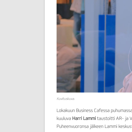
Kuvituskuva.
Lokakuun Business Cafessa puhumassa o
kuuluva
Harri Lammi
taustoitti AR- ja 
Puheenvuoronsa jälkeen Lammi keskustel