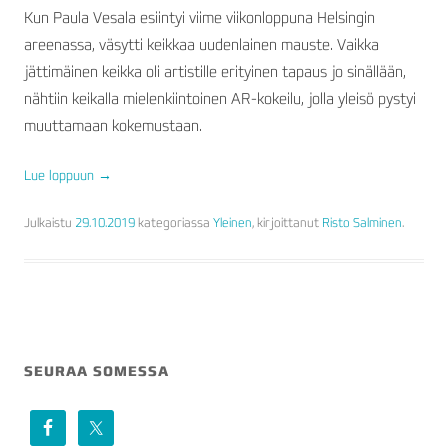
Kun Paula Vesala esiintyi viime viikonloppuna Helsingin
areenassa, väsytti keikkaa uudenlainen mauste. Vaikka
jättimäinen keikka oli artistille erityinen tapaus jo sinällään,
nähtiin keikalla mielenkiintoinen AR-kokeilu, jolla yleisö pystyi
muuttamaan kokemustaan.
Lue loppuun
→
Julkaistu
29.10.2019
kategoriassa
Yleinen
, kirjoittanut
Risto Salminen
.
SEURAA SOMESSA