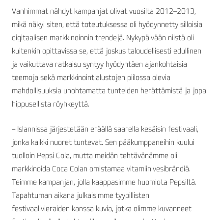
Vanhimmat nähdyt kampanjat olivat vuosilta 2012–2013,
mikä näkyi siten, että toteutuksessa oli hyödynnetty silloisia
digitaalisen markkinoinnin trendejä. Nykypäivään niistä oli
kuitenkin opittavissa se, että joskus taloudellisesti edullinen
ja vaikuttava ratkaisu syntyy hyödyntäen ajankohtaisia
teemoja sekä markkinointialustojen piilossa olevia
mahdollisuuksia unohtamatta tunteiden herättämistä ja jopa
hippusellista röyhkeyttä.
– Islannissa järjestetään eräällä saarella kesäisin festivaali,
jonka kaikki nuoret tuntevat. Sen pääkumppaneihin kuului
tuolloin Pepsi Cola, mutta meidän tehtävänämme oli
markkinoida Coca Colan omistamaa vitamiinivesibrändiä.
Teimme kampanjan, jolla kaappasimme huomiota Pepsiltä.
Tapahtuman aikana julkaisimme tyypillisten
festivaalivieraiden kanssa kuvia, jotka olimme kuvanneet