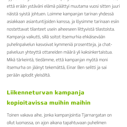
että erään ystäväni elämä päättyi muutama vuosi sitten juuri
näistä syistä johtuen. Loimme kampanjan tarinan yhdessä
asiakkaan asiantuntijoiden kanssa, ja löysimme tarinaan esiin
nostettavat tilanteet usein aiheeseen liittyvistä tilastoista.
Kampanja vaikutti, sillä soitot itsemurhia ehkäisevään
puhelinpalvelun kasvoivat kymmeniä prosentteja, ja chat-
palveluun yhteyttä ottaneiden määrä yli kaksinkertaistua.
Mikä tärkeintä, tiedämme, että kampanjan myötä moni
itsemurha on jäänyt tekemättä, Einar Ben selitti ja sai
perään aplodit yleisöltä.
Liikenneturvan kampanja
kopioitavissa muihin maihin
Toinen vakava aihe, jonka kampanjointia Tjarnargatan on
ollut luomassa, on ajon aikana tapahtuvaan puhelimen