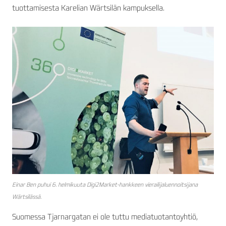
tuottamisesta Karelian Wärtsilän kampuksella.
Einar Ben puhui 6. helmikuuta Digi2Market-hankkeen vierailijaluennoitsijana
Wärtsilässä.
Suomessa Tjarnargatan ei ole tuttu mediatuotantoyhtiö,