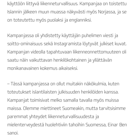
käyttöön liittyvä liikenneturvallisuus. Kampanjaa on toistettu
Islannin jälkeen muun muassa näkyvästi myös Norjassa, ja se
on toteutettu myös puolaksi ja englanniksi.
Kampanjassa oli yhdistetty käyttäjän puhelimen viesti ja
soitto-ominaisuus sekä Instagramista löytyvät julkiset kuvat.
Kampanjan videolla tapahtuvaan liikenneonnettomuuteen oli
saatu näin vaikuttavan henkilökohtainen ja yllättävän
monikanavainen kokemus aikaiseksi.
– Tässä kampanjassa on ollut muitakin näkökulmia, kuten
toteutukset islantilaisten julkisuuden henkilöiden kanssa.
Kampanjat toimisivat melko samalla tavalla myös muissa
maissa. Olemme miettineet Suomeakin, mutta tarvitsisimme
paremmat yhteydet liikenneturvallisuudesta ja
mielenterveydestä huolehtiviin tahoihin Suomessa, Einar Ben
sanoi.