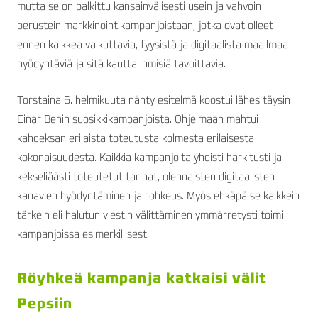
mutta se on palkittu kansainvälisesti usein ja vahvoin
perustein markkinointikampanjoistaan, jotka ovat olleet
ennen kaikkea vaikuttavia, fyysistä ja digitaalista maailmaa
hyödyntäviä ja sitä kautta ihmisiä tavoittavia.
Torstaina 6. helmikuuta nähty esitelmä koostui lähes täysin
Einar Benin suosikkikampanjoista. Ohjelmaan mahtui
kahdeksan erilaista toteutusta kolmesta erilaisesta
kokonaisuudesta. Kaikkia kampanjoita yhdisti harkitusti ja
kekseliäästi toteutetut tarinat, olennaisten digitaalisten
kanavien hyödyntäminen ja rohkeus. Myös ehkäpä se kaikkein
tärkein eli halutun viestin välittäminen ymmärretysti toimi
kampanjoissa esimerkillisesti.
Röyhkeä kampanja katkaisi välit
Pepsiin