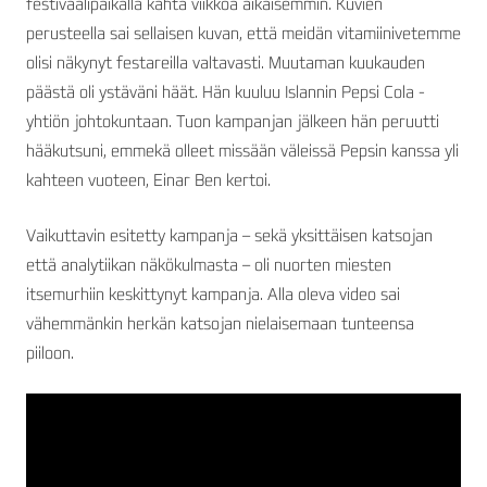
festivaalipaikalla kahta viikkoa aikaisemmin. Kuvien
perusteella sai sellaisen kuvan, että meidän vitamiinivetemme
olisi näkynyt festareilla valtavasti. Muutaman kuukauden
päästä oli ystäväni häät. Hän kuuluu Islannin Pepsi Cola -
yhtiön johtokuntaan. Tuon kampanjan jälkeen hän peruutti
hääkutsuni, emmekä olleet missään väleissä Pepsin kanssa yli
kahteen vuoteen, Einar Ben kertoi.
Vaikuttavin esitetty kampanja – sekä yksittäisen katsojan
että analytiikan näkökulmasta – oli nuorten miesten
itsemurhiin keskittynyt kampanja. Alla oleva video sai
vähemmänkin herkän katsojan nielaisemaan tunteensa
piiloon.