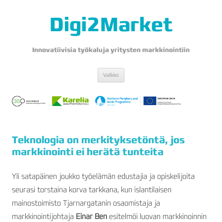
Digi2Market
Innovatiivisia työkaluja yritysten markkinointiin
Siirry
Valikko
sisältöön
Teknologia on merkityksetöntä, jos
markkinointi ei herätä tunteita
Yli satapäinen joukko työelämän edustajia ja opiskelijoita
seurasi torstaina korva tarkkana, kun islantilaisen
mainostoimisto Tjarnargatanin osaomistaja ja
markkinointijohtaja
Einar Ben
esitelmöi luovan markkinoinnin