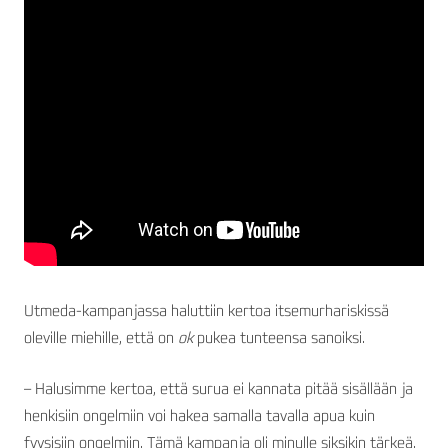
Utmeda-kampanjassa haluttiin kertoa itsemurhariskissä
oleville miehille, että on
ok
pukea tunteensa sanoiksi.
– Halusimme kertoa, että surua ei kannata pitää sisällään ja
henkisiin ongelmiin voi hakea samalla tavalla apua kuin
fyysisiin ongelmiin. Tämä kampanja oli minulle siksikin tärkeä,