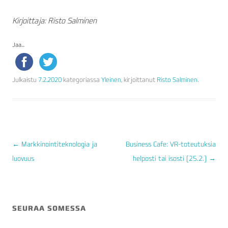
Kirjoittaja: Risto Salminen
Jaa...
Julkaistu
7.2.2020
kategoriassa
Yleinen
, kirjoittanut
Risto Salminen
.
←
Markkinointiteknologia ja
Business Cafe: VR-toteutuksia
luovuus
helposti tai isosti (25.2.)
→
ARTIKKELIEN
SELAUS
SEURAA SOMESSA