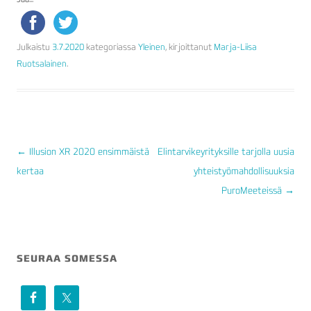
Julkaistu
3.7.2020
kategoriassa
Yleinen
, kirjoittanut
Marja-Liisa
Ruotsalainen
.
←
Illusion XR 2020 ensimmäistä
Elintarvikeyrityksille tarjolla uusia
kertaa
yhteistyömahdollisuuksia
ARTIKKELIEN
PuroMeeteissä
→
SELAUS
SEURAA SOMESSA