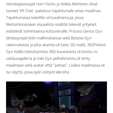
teknologiaosaajat Harri Karhu ja Veikko Miettinen olivat
luoneet VR Chat –palveluun tapahtumalle oman maailman.
Tapahtumassa kokeiltiin virtuaalimessuja, jossa
liiketoiminnassaan visuaalista sisältöä tekevät yritykset
esittelivät toimintaansa kutsuvieraille. Process Genius Oy:n
tehdasympäristön mallinnuksessa sekä Botania Oy:n
rakennuksista ja piha-alueista oli luotu 3D-mallit, 360Finland
Oy:n Kolilla toteuttamista 360-kuvauksista oli koottu ns.
valokuvagalleria ja Vaki Oy:n pelihahmoista oli tehty
maailmaan sekä avatar että ”patsas”. Lisäksi maailmassa oli
iso näyttö, jossa pyöri esitystrailereita.