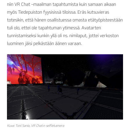
niin VR Chat –maailman tapahtumista kuin samaan aikaan
myös Tiedepuiston fyysisissä tiloissa. Eräs kutsuvieras
totesikin, että hänen osallistuessa omasta etätyöpisteestään
tuli olo, ettei ole tapahtuman ytimessä. Avatarten
tunnistamiseksi kunkin yllä oli ns. nimilaput, jottei verkoston
luominen jäisi pelkästään äänen varaan.
Kuva: Toni Sanio, VR Chat:n selfiekamera