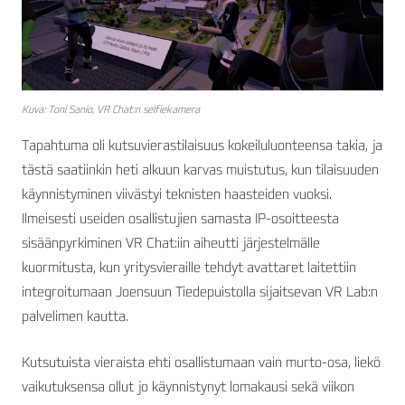
Kuva: Toni Sanio, VR Chat:n selfiekamera
Tapahtuma oli kutsuvierastilaisuus kokeiluluonteensa takia, ja
tästä saatiinkin heti alkuun karvas muistutus, kun tilaisuuden
käynnistyminen viivästyi teknisten haasteiden vuoksi.
Ilmeisesti useiden osallistujien samasta IP-osoitteesta
sisäänpyrkiminen VR Chat:iin aiheutti järjestelmälle
kuormitusta, kun yritysvieraille tehdyt avattaret laitettiin
integroitumaan Joensuun Tiedepuistolla sijaitsevan VR Lab:n
palvelimen kautta.
Kutsutuista vieraista ehti osallistumaan vain murto-osa, liekö
vaikutuksensa ollut jo käynnistynyt lomakausi sekä viikon