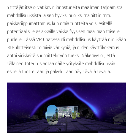
Yrittäjät itse olivat kovin innostuneita maailman tarjoamista
mahdollisuuksista ja sen hyviksi puoliksi mainittiin mm.
paikkariippumattomus, kun omia tuotteita voisi esitellä
potentiaalisille asiakkaille vaikka fyysisen maailman toiselle
puolelle. Tässä VR Chat:ssa oli mahdollisuus käyttää niin ikään
3D-ulotteisesti toimivia värikyniä, ja niiden käyttökokemus
antoi virikkeitä suunnittelutyön tueksi. Näkemys oli, että
tällainen toteutus antaa näille yrityksille mahdollisuuksia
esitellä tuotteitaan ja palveluitaan näyttävällä tavalla.