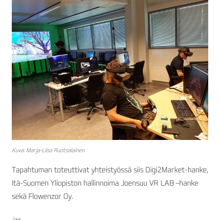
Kuva: Marja-Liisa Ruotsalainen
Tapahtuman toteuttivat yhteistyössä siis Digi2Market-hanke,
Itä-Suomen Yliopiston hallinnoima Joensuu VR LAB –hanke
sekä Flowenzor Oy.
Jaa...