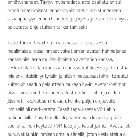
ennätyshelteet. Täytyy myös todeta, että osallistujan tuli
tehdä omatoimisesti ennakkovalmistelut onnistuneeseen
sisäänpääsyyn ennen h-hetkeä ja järjestäjille annettiin myös
palautetta ohjeistuksen tarkentamiseksi.
Tapahtuman tavoite toimia omassa virtuaalisessa
maailmassa, jossa ihmiset voivat omien avatar-hahmojensa
kanssa olla läsnä muiden ihmisten avattarien kanssa,
keskustella heidän kanssaan vuorovaikutuksessa ja tutustua
mielenkiintoisiin yrityksiin ja niiden messuosastoihin, toteutui
kuitenkin saadun palautteen mukaan hyvin. Avatar-hahmot
olivat mitä vain tietokoneruudusta peliörkkeihin ja niiden
jäsenet liikkuivat sen mukaan, kuinka paljon ohjaavalla
ihmisellä oli markkereita. Tässä tapauksessa VR Lab:n
hallinnoimilla 7 avattarella oli pääosin vain käsien ja pään
seuranta, kun käytettiin VR-laseja ja käsiohjaimia. Avattaret
puhuivat kunkin ihmisen omalla äänellä, joten keskustelua oli