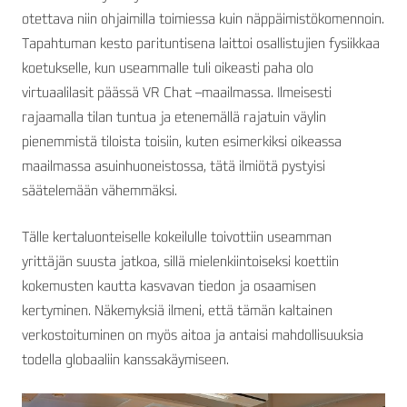
otettava niin ohjaimilla toimiessa kuin näppäimistökomennoin.
Tapahtuman kesto parituntisena laittoi osallistujien fysiikkaa
koetukselle, kun useammalle tuli oikeasti paha olo
virtuaalilasit päässä VR Chat –maailmassa. Ilmeisesti
rajaamalla tilan tuntua ja etenemällä rajatuin väylin
pienemmistä tiloista toisiin, kuten esimerkiksi oikeassa
maailmassa asuinhuoneistossa, tätä ilmiötä pystyisi
säätelemään vähemmäksi.
Tälle kertaluonteiselle kokeilulle toivottiin useamman
yrittäjän suusta jatkoa, sillä mielenkiintoiseksi koettiin
kokemusten kautta kasvavan tiedon ja osaamisen
kertyminen. Näkemyksiä ilmeni, että tämän kaltainen
verkostoituminen on myös aitoa ja antaisi mahdollisuuksia
todella globaaliin kanssakäymiseen.