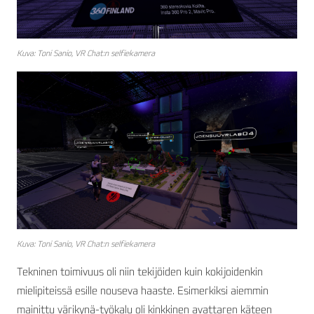
Kuva: Toni Sanio, VR Chat:n selfiekamera
Kuva: Toni Sanio, VR Chat:n selfiekamera
Tekninen toimivuus oli niin tekijöiden kuin kokijoidenkin
mielipiteissä esille nouseva haaste. Esimerkiksi aiemmin
mainittu värikynä-työkalu oli kinkkinen avattaren käteen