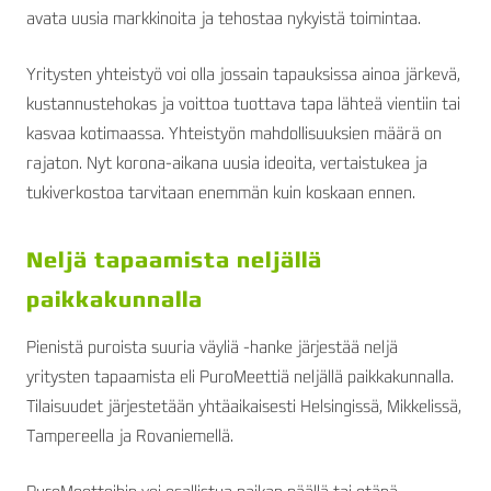
avata uusia markkinoita ja tehostaa nykyistä toimintaa.
Yritysten yhteistyö voi olla jossain tapauksissa ainoa järkevä,
kustannustehokas ja voittoa tuottava tapa lähteä vientiin tai
kasvaa kotimaassa. Yhteistyön mahdollisuuksien määrä on
rajaton. Nyt korona-aikana uusia ideoita, vertaistukea ja
tukiverkostoa tarvitaan enemmän kuin koskaan ennen.
Neljä tapaamista neljällä
paikkakunnalla
Pienistä puroista suuria väyliä -hanke järjestää neljä
yritysten tapaamista eli PuroMeettiä neljällä paikkakunnalla.
Tilaisuudet järjestetään yhtäaikaisesti Helsingissä, Mikkelissä,
Tampereella ja Rovaniemellä.