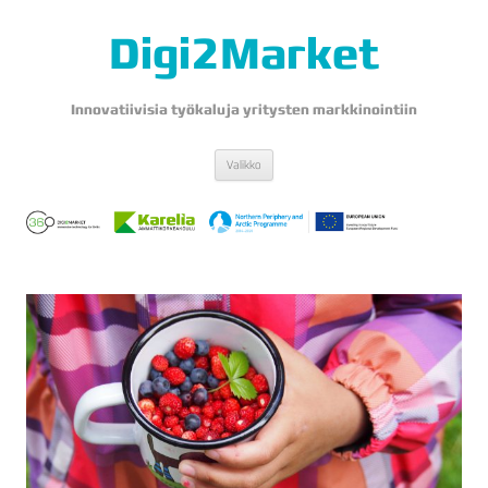
Digi2Market
Innovatiivisia työkaluja yritysten markkinointiin
Siirry
Valikko
sisältöön