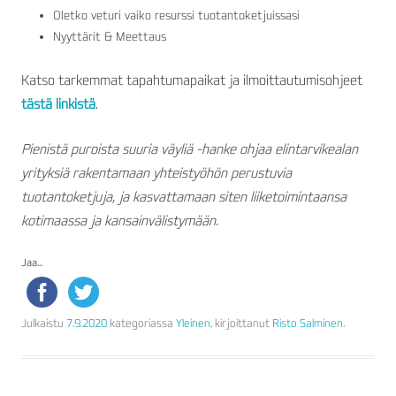
Oletko veturi vaiko resurssi tuotantoketjuissasi
Nyyttärit & Meettaus
Katso tarkemmat tapahtumapaikat ja ilmoittautumisohjeet
tästä linkistä
.
Pienistä puroista suuria väyliä -hanke ohjaa elintarvikealan
yrityksiä rakentamaan yhteistyöhön perustuvia
tuotantoketjuja, ja kasvattamaan siten liiketoimintaansa
kotimaassa ja kansainvälistymään.
Jaa...
Julkaistu
7.9.2020
kategoriassa
Yleinen
, kirjoittanut
Risto Salminen
.