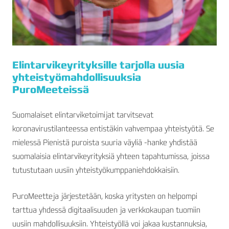
Elintarvikeyrityksille tarjolla uusia
yhteistyömahdollisuuksia
PuroMeeteissä
Suomalaiset elintarviketoimijat tarvitsevat
koronavirustilanteessa entistäkin vahvempaa yhteistyötä. Se
mielessä Pienistä puroista suuria väyliä -hanke yhdistää
suomalaisia elintarvikeyrityksiä yhteen tapahtumissa, joissa
tutustutaan uusiin yhteistyökumppaniehdokkaisiin.
PuroMeetteja järjestetään, koska yritysten on helpompi
tarttua yhdessä digitaalisuuden ja verkkokaupan tuomiin
uusiin mahdollisuuksiin. Yhteistyöllä voi jakaa kustannuksia,