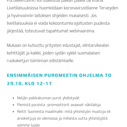
PuroMeetteihin voi osallistua paikan päällä tai etänä.
Livetilaisuuksissa huomioidaan koronavirustilanne Terveyden
ja hyvinvoinnin laitoksen ohjeiden mukaisesti. Jos
livetilaisuuksia ei voida kokoontumisrajoitusten puolesta
järjestää, toteutuvat tapahtumat webinaareina.
Mukaan on kutsuttu yritysten edustajat, elintarvikealan
kehittäjät ja kaikki, joiden sydän sykkii suomalaisen
ruokaketjun toiminnan edistämiselle.
ENSIMMÄISEN PUROMEETIN OHJELMA TO
29.10. KLO 12–17
Neljän paikkakunnan purot yhdistyvät
Pienistä puroista -promoottorit avaavat näköaloja
Reitit Suomesta maailmalle: mitä yhteistyön muotoja eli
arvoketjuja on olemassa ja millaista uutta yhteistyötä
voimme luoda