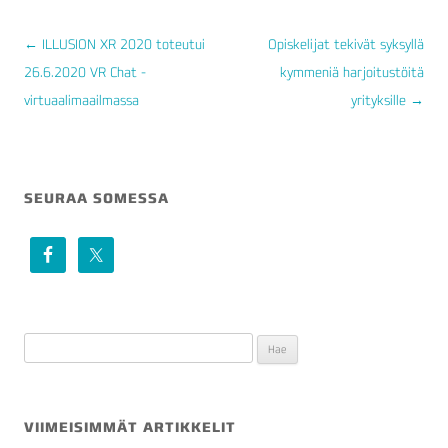
←
ILLUSION XR 2020 toteutui
Opiskelijat tekivät syksyllä
26.6.2020 VR Chat -
kymmeniä harjoitustöitä
ARTIKKELIEN
virtuaalimaailmassa
yrityksille
→
SELAUS
SEURAA SOMESSA
Haku:
VIIMEISIMMÄT ARTIKKELIT