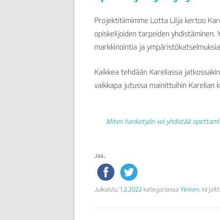
Projektitiimimme Lotta Lilja kertoo Kare
opiskelijoiden tarpeiden yhdistäminen. 
markkinointia ja ympäristökatselmuksia
Kaikkea tehdään Kareliassa jatkossakin
vaikkapa jutussa mainittuihin Karelian k
Miten hanketyön voi yhdistää opettam
Jaa...
Julkaistu
1.2.2022
kategoriassa
Yleinen
, kirjoi