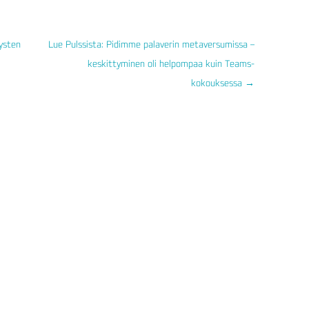
ysten
Lue Pulssista: Pidimme palaverin metaversumissa –
keskittyminen oli helpompaa kuin Teams-
kokouksessa
→