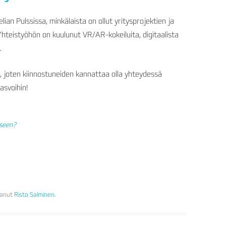
lian Pulssissa, minkälaista on ollut yritysprojektien ja
Yhteistyöhön on kuulunut VR/AR-kokeiluita, digitaalista
.
, joten kiinnostuneiden kannattaa olla yhteydessä
asvoihin!
iseen?
ttanut
Risto Salminen
.