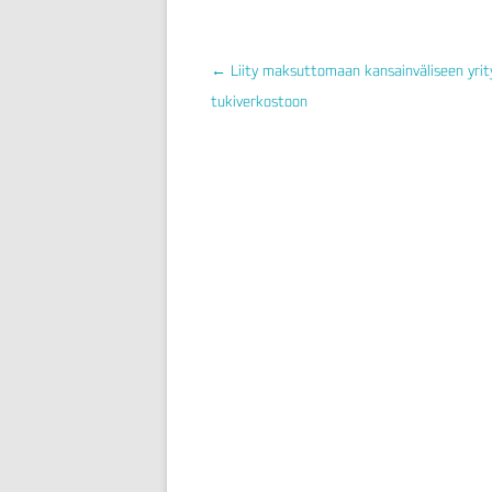
←
Liity maksuttomaan kansainväliseen yrit
tukiverkostoon
ARTIKKELIEN
SELAUS