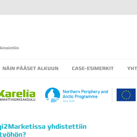
kinointiin
Siirry
sisältöön
NÄIN PÄÄSET ALKUUN
CASE-ESIMERKIT
YHT
AR/MR -TOTEUTUKSET
VR/360 -TOTEUTUKSET
gi2Marketissa yhdistettiin
styöhön?